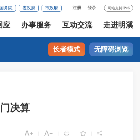
注册
登录
国务院
省政府
市政府
网站支持IPv6
回应
办事服务
互动交流
走进明溪
长者模式
无障碍浏览
部门决算





|
|
|
|