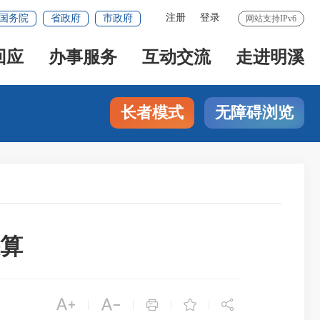
注册
登录
国务院
省政府
市政府
网站支持IPv6
回应
办事服务
互动交流
走进明溪
长者模式
无障碍浏览
决算





|
|
|
|