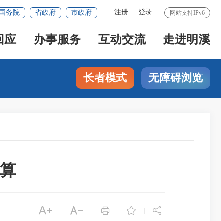
注册
登录
国务院
省政府
市政府
网站支持IPv6
回应
办事服务
互动交流
走进明溪
长者模式
无障碍浏览
决算





|
|
|
|