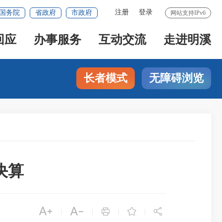
注册
登录
国务院
省政府
市政府
网站支持IPv6
回应
办事服务
互动交流
走进明溪
长者模式
无障碍浏览
决算





|
|
|
|