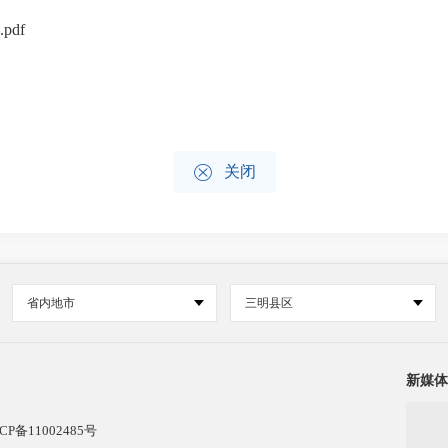
df

关闭
省内地市
三明县区
新媒体
CP备11002485号