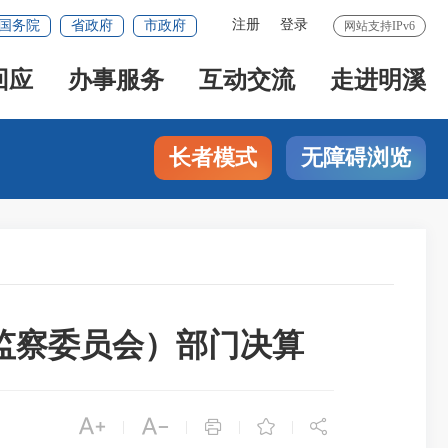
注册
登录
国务院
省政府
市政府
网站支持IPv6
回应
办事服务
互动交流
走进明溪
长者模式
无障碍浏览
县监察委员会）部门决算





|
|
|
|