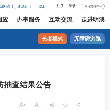
注册
登录
国务院
省政府
市政府
网站支持IPv6
回应
办事服务
互动交流
走进明溪
长者模式
无障碍浏览
消防抽查结果公告





|
|
|
|