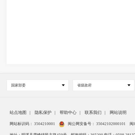
国家部委
省级政府
站点地图
|
隐私保护
|
帮助中心
|
联系我们
|
网站说明
网站标识码： 3504210001
闽公网安备号：
35042102000101
闽I
地址：明溪县雪峰镇民主路459号
邮政编码：365200 电话：0598-28