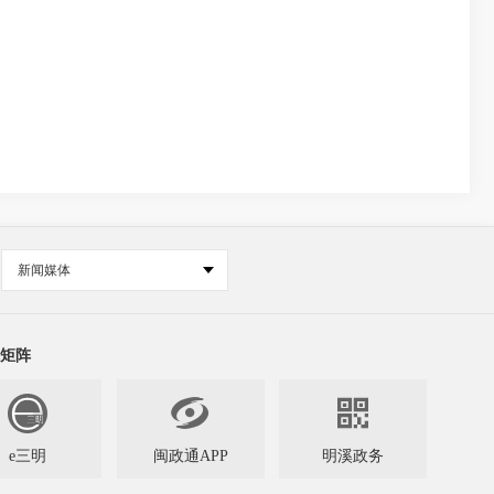
新闻媒体
矩阵


e三明
闽政通APP
明溪政务