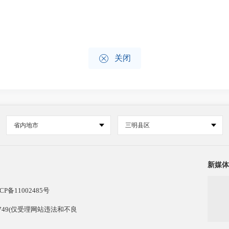

关闭
省内地市
三明县区
新媒体
CP备11002485号
13749(仅受理网站违法和不良