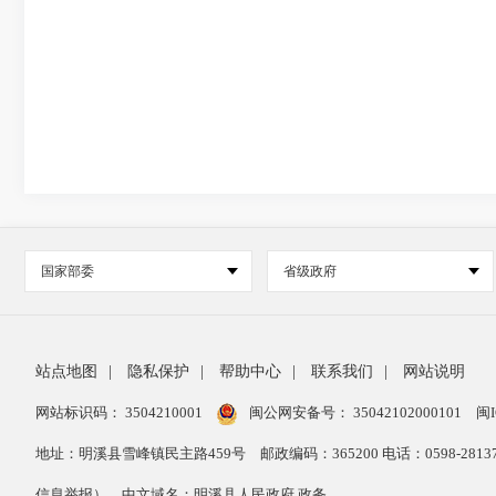
国家部委
省级政府
站点地图
|
隐私保护
|
帮助中心
|
联系我们
|
网站说明
网站标识码： 3504210001
闽公网安备号：
35042102000101
闽I
地址：明溪县雪峰镇民主路459号
邮政编码：365200 电话：0598-28
信息举报）
中文域名：明溪县人民政府.政务