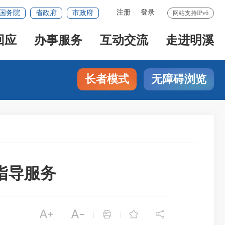
注册
登录
国务院
省政府
市政府
网站支持IPv6
回应
办事服务
互动交流
走进明溪
长者模式
无障碍浏览
指导服务





|
|
|
|