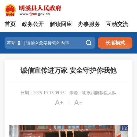
首页
政务公开
解读回应
办事服务
互动交流

长者模式
诚信宣传进万家 安全守护你我他
日期：2025-10-13 09:15
来源：明溪消防救援大队


|