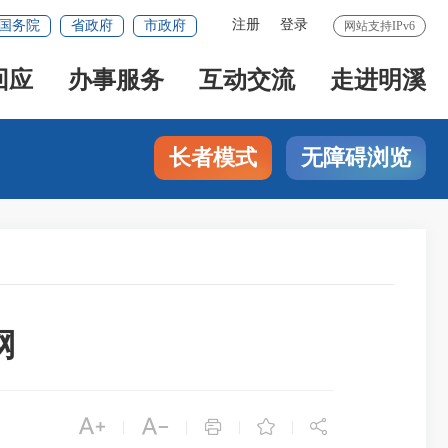
注册
登录
国务院
省政府
市政府
网站支持IPv6
回应
办事服务
互动交流
走进明溪
长者模式
无障碍浏览
网





|
|
|
|