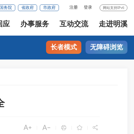
注册
登录
国务院
省政府
市政府
网站支持IPv6
回应
办事服务
互动交流
走进明溪
长者模式
无障碍浏览
全





|
|
|
|