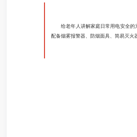
4
给老年人讲解家庭日常用电安全的方
配备
烟雾报警器
、防烟面具、简易灭火