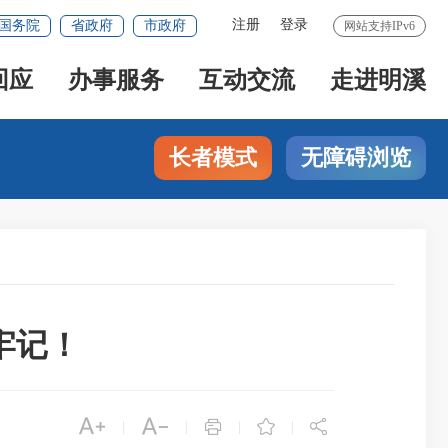
注册
登录
国务院
省政府
市政府
网站支持IPv6
回应
办事服务
互动交流
走进明溪
长者模式
无障碍浏览
牢记！





|
|
|
|