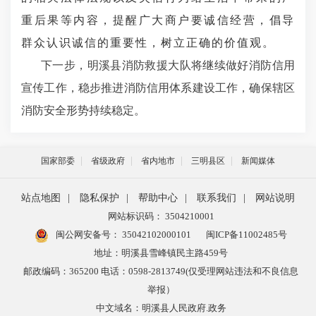
重后果等内容，
提醒广大商户要诚信经营，
倡导
群众认识诚信的重要性，树立正确的价值观
。
下一步，
明溪县消防救援大队
将继续做好消防信用
宣传工作，稳步推进消防信用体系建设工作，确保
辖区
消防安全形势持续稳定。
国家部委
省级政府
省内地市
三明县区
新闻媒体
站点地图
|
隐私保护
|
帮助中心
|
联系我们
|
网站说明
网站标识码： 3504210001
闽公网安备号：
35042102000101
闽ICP备11002485号
地址：明溪县雪峰镇民主路459号
邮政编码：365200 电话：0598-2813749(仅受理网站违法和不良信息
举报）
中文域名：明溪县人民政府.政务