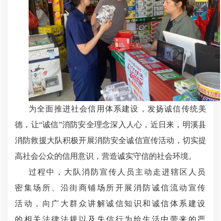
为全面推进社会信用体系建设，发扬诚信传统美
德，让
“
诚信
”
消防安全
理念深入人心，近日
来
，
明溪县
消防救援大队
积极开展
消防安全诚信宣传
活动，
切实
提
高社会公众的信用意识，营造诚实守信的社会环境。
过程中，大队
消防宣传人员主动走进
辖区人员
密集场所、沿街商铺
场所开展消防诚信流动宣传
活动
，
向广大群众讲解诚信知识和诚信体系建设
的相关法律法规以及失信行为给生活中带来的严