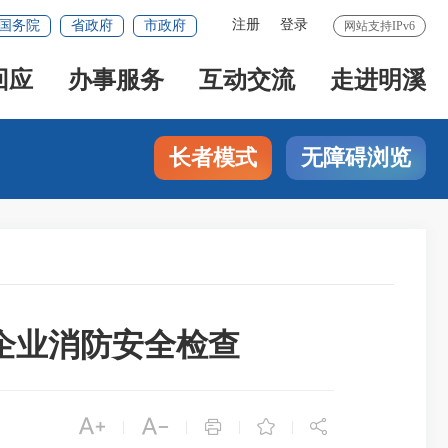
注册
登录
国务院
省政府
市政府
网站支持IPv6
回应
办事服务
互动交流
走进明溪
长者模式
无障碍浏览
企业消防安全检查





|
|
|
|