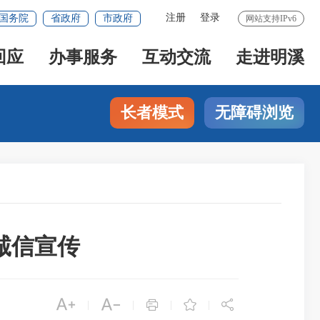
注册
登录
国务院
省政府
市政府
网站支持IPv6
回应
办事服务
互动交流
走进明溪
长者模式
无障碍浏览
诚信宣传





|
|
|
|