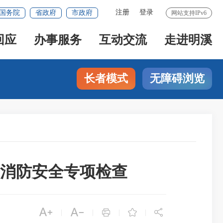
注册
登录
国务院
省政府
市政府
网站支持IPv6
回应
办事服务
互动交流
走进明溪
长者模式
无障碍浏览
所消防安全专项检查





|
|
|
|