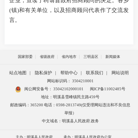
企业，宣读了聘请县政府招商顾问的决定。各乡
(镇)和有关单位，以及招商顾问代表作了交流发
言。
国家部委
省级政府
省内地市
三明县区
新闻媒体
站点地图
|
隐私保护
|
帮助中心
|
联系我们
|
网站说明
网站标识码： 3504210001
闽公网安备号：
35042102000101
闽ICP备11002485号
地址：明溪县雪峰镇民主路459号
邮政编码：365200 电话：0598-2813749(仅受理网站违法和不良信息
举报）
中文域名：明溪县人民政府.政务
主办：明溪县人民政府
承办：明溪县人民政府办公室