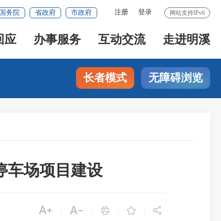
注册
登录
国务院
省政府
市政府
网站支持IPv6
回应
办事服务
互动交流
走进明溪
长者模式
无障碍浏览
停车场项目建设





|
|
|
|