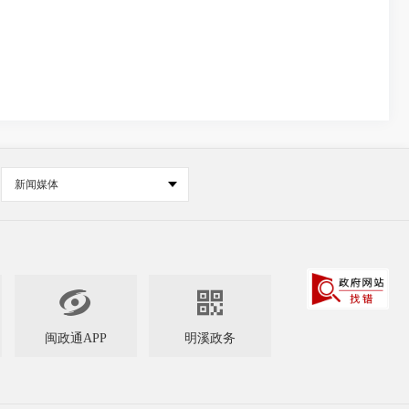
新闻媒体


闽政通APP
明溪政务