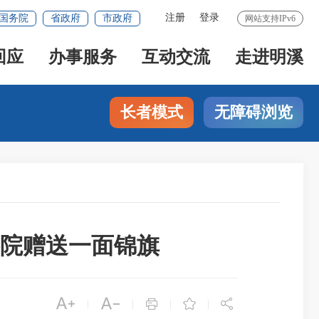
注册
登录
国务院
省政府
市政府
网站支持IPv6
回应
办事服务
互动交流
走进明溪
长者模式
无障碍浏览
院赠送一面锦旗





|
|
|
|