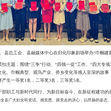
、县总工会、县融媒体中心在归化印象剧场举办“巾帼建新
主题，围绕“三争”行动、“四领一促”工作、“四大专项
文化、巾帼典型、观鸟产业、侨乡变化等感人至深的故事
产生一等奖1名，二等奖3名，三等奖5名。
部职工与新时代同行、为新目标奋斗、在新征程建功的
强全县广大妇女
听党话、感党恩、跟党走
的决心，以昂扬的姿态