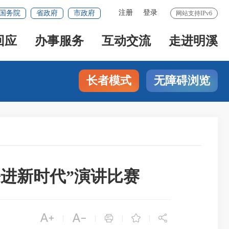
注册
登录
国务院
省政府
市政府
网站支持IPv6
回应
办事服务
互动交流
走进明溪
长者模式
无障碍浏览
奋进新时代”演讲比赛





|
|
|
|