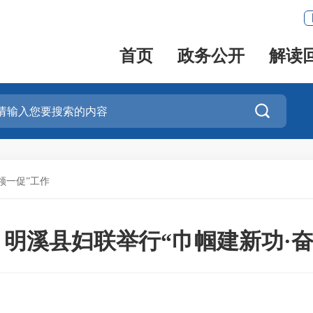
首页
政务公开
解读

领一促”工作
 | 明溪县妇联举行“巾帼建新功·