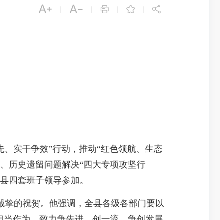





|
|
|
|
、实干争效”行动，推动“红色领航、生态
、历史遗留问题解决“四大专项攻坚行
等县四套班子领导参加。
诚挚的祝贺。他强调，全县各级各部门要以
担当作为，致力争先进、创一流，争创发展