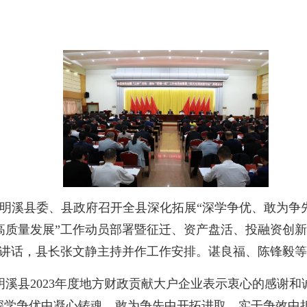
明溪县委、县政府召开全县深化拓展“深学争优、敢为争先
高质量发展”工作动员部署暨征迁、资产盘活、投融资创新
并讲话，县长张文静主持并作工作安排。谌良福、陈锋毅
县2023年度地方财政贡献大户企业表示衷心的感谢和
步深学争优中凝心铸魂、敢为争先中开拓进取、实干争效中