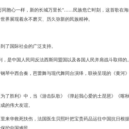
万同胞心一样，新的长城万里长”……民族危亡时刻，这首歌在海
全世界展现着永不磨灭、历久弥新的民族精神。
到了国际社会的广泛支持。
，是中国人民同反法西斯同盟国以及各国人民并肩战斗取得的。
琴中西合奏，芭蕾舞与现代舞同台演绎，联袂呈现的《黄河》
了胜利》中，当《游击队歌》《弹起我心爱的土琵琶》《喀秋
结成的伟大友谊。
来华救死扶伤，法国医生贝熙叶把宝贵药品运往中国抗日根据地
计保护中国难民……