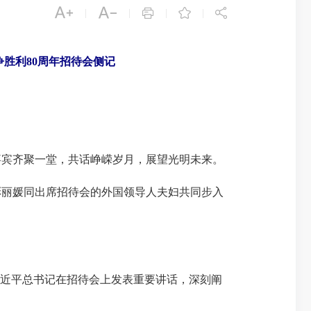





|
|
|
|
胜利80周年招待会侧记
嘉宾齐聚一堂，共话峥嵘岁月，展望光明未来。
彭丽媛同出席招待会的外国领导人夫妇共同步入
。
近平总书记在招待会上发表重要讲话，深刻阐