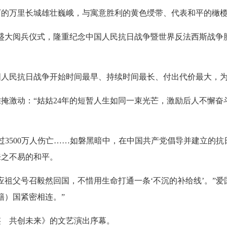
万里长城雄壮巍峨，与寓意胜利的黄色绶带、代表和平的橄榄
大阅兵仪式，隆重纪念中国人民抗日战争暨世界反法西斯战争胜
民抗日战争开始时间最早、持续时间最长、付出代价最大，为
激动：“姑姑24年的短暂人生如同一束光芒，激励后人不懈奋
过3500万人伤亡……如磐黑暗中，在中国共产党倡导并建立的
来之不易的和平。
应祖父号召毅然回国，不惜用生命打通一条‘不沉的补给线’。”
籍）国紧密相连。”
 共创未来》的文艺演出序幕。