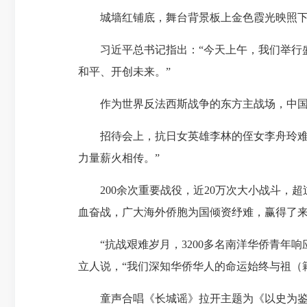
城墙红铺底，舞台背景板上金色霞光映照下的
习近平总书记指出：“今天上午，我们举行盛
和平、开创未来。”
作为世界反法西斯战争的东方主战场，中国人
招待会上，抗日女英雄李林的侄女李舟玲难掩
力量薪火相传。”
200余次重要战役，近20万次大小战斗，超
血奋战，广大海外侨胞为国倾资纾难，赢得了
“抗战艰难岁月，3200多名南洋华侨青年响
立人说，“我们深知华侨华人的命运始终与祖（
童声合唱《长城谣》拉开主题为《以史为鉴