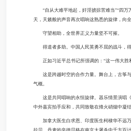
“自从大难平地起，奸淫掳掠苦难当”“四万
天，天籁般的声音再次唱响这熟悉的旋律，向
守望相助，全世界正义力量坚不可摧。
得道者多助。中国人民英勇不屈的战斗，得
正如习近平总书记所强调的：“这一伟大胜利
这是跨越时空的合作力量。舞台上，古筝与钢
气概。
这是共同唱响的永恒旋律。器乐情景演唱《为
中外嘉宾拍手应和，共同致敬在烽火硝烟中凝
加拿大医生白求恩、印度医生柯棣华不远万里
拉贝、丹麦的辛德贝格在南京大屠杀中千方百