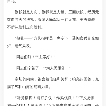
目礼。
旗帜就是方向，旗帜就是力量。三面旗帜，经历无
数血与火的洗礼，激励人民军队一往无前、英勇奋战，
不断从胜利走向胜利。
“敬礼——”方队指挥员一声令下，受阅官兵目光如
炬、意气风发。
“同志们好！”“主席好！”
“同志们辛苦了！”“为人民服务！”
亲切的问候，饱含着信任和关怀；响亮的回答，充
满了气壮山河的磅礴力量。
“听党指挥！能打胜仗！作风优良！”“正义必胜！
和平必胜！人民必胜！”习近平主席乘车返回途中，受