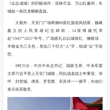
《众志成城》的巨幅画作：层林尽染、万山红遍间，长
城如一条巨龙蜿蜒盘旋。
大殿外，天安门广场两侧80面红旗迎风招展，巍峨
矗立的人民英雄纪念碑前，14座烽燧托举
起“1945”“2025”年号。广场观礼台以城墙红、橄榄绿、
丰饶金为三主色，形似三个巨大“人”字，组成“众”字造
型。
8时35分，中共中央总书记、国家主席、中央军委
主席习近平登上天安门城楼，同抗战老战士申秉宸、张
坪、刘世钺、傅英、罗竞辉、宋其祥一一握手，向他们
表示崇高敬意。