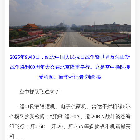
2025年9月3日，纪念中国人民抗日战争暨世界反法西斯
战争胜利80周年大会在北京隆重举行。这是空中梯队接
受检阅。新华社记者 刘续 摄
空中梯队飞过来了！
运-9反潜巡逻机、电子侦察机、雷达干扰机编成3
个楔队接受检阅；“胖妞”运-20A、运-20B以战斗姿态编
组飞行；歼-16D、歼-20、歼-35A等多款战斗机震撼亮
相……