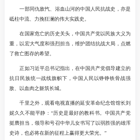
一部同仇敌忾、浴血山河的中国人民抗战史，亦是
砥柱中流、力挽狂澜的伟大实践史。
在国家危亡的历史关头，中国共产党以民族大义为
重，以宏大气度和强烈担当，维护团结抗战大局，点燃
了救亡图存的希望。
正如习近平总书记指出，在中国共产党倡导建立的
抗日民族统一战线旗帜下，中国人民以铮铮铁骨战强
敌、以血肉之躯筑长城。
千里之外，观看电视直播的延安革命纪念馆馆长刘
妮久久不能平静：“历史是最好的教科书。中国共产党
挺膺担当，领导和号召中华儿女书写了以弱胜强的雄浑
史诗，也必将在新的征程上赢得更大荣光。”