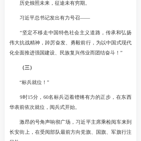
历史烛照未来，征途未有穷期。
习近平总书记发出有力号召——
“坚定不移走中国特色社会主义道路，传承和弘扬
伟大抗战精神，踔厉奋发、勇毅前行，为以中国式现代
化全面推进强国建设、民族复兴伟业而团结奋斗！”
（三）
“标兵就位！”
9时15分，60名标兵迈着铿锵有力的正步，在东西
华表前依次就位，阅兵式开始。
激昂的号角声响彻广场，习近平主席乘检阅车来到
长安街上，在受阅部队最前方向党旗、国旗、军旗行注