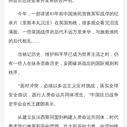
同普京总统签署并发表联合声明。
今年，一部讲述83年前中国渔民营救英军战俘的纪
录片《里斯本丸沉没》在英国热映，很多观众看完泪流
满面。一些英国战俘的后代不远万里来华，与施救渔民
的后代相见……
当铭记历史、维护和平早已成为世界主流之时，仍
有一些人在抹杀歪曲历史，妄图破坏战后的国际规则和
秩序。
“面对冲突，必须以多边主义应对挑战，落实全球
安全倡议，践行人类命运共同体理念。”中国抗日战争
史学会会长王建朗表示。
从建立反法西斯同盟到构建人类命运共同体，时代
要求我们挽紧和平的臂膀，壮大和平的力量。中国始终