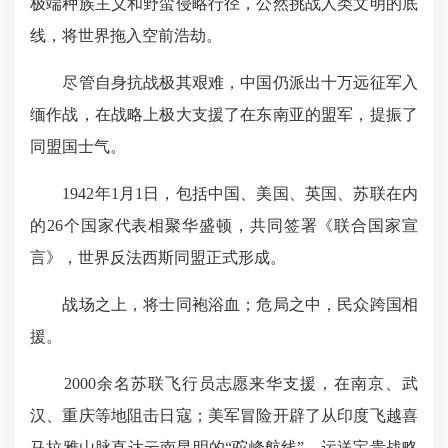
极端种族主义和野蛮侵略行径，公然挑战人类文明的底
线，将世界拖入空前浩劫。
尽管自身抗战极其艰难，中国仍派出十万远征军入
缅作战，在战略上极大支援了在东南亚的盟军，提振了
同盟国士气。
1942年1月1日，包括中国、美国、英国、苏联在内
的26个国家代表相聚华盛顿，共同签署《联合国家宣
言》，世界反法西斯同盟正式形成。
战场之上，将士同袍浴血；危局之中，民众跨国相
援。
2000余名苏联飞行员志愿来华支援，在南京、武
汉、重庆等地阻击日寇；美军冒险开辟了从印度飞越喜
马拉雅山脉直达云南昆明的“驼峰航线”，运送宝贵战略