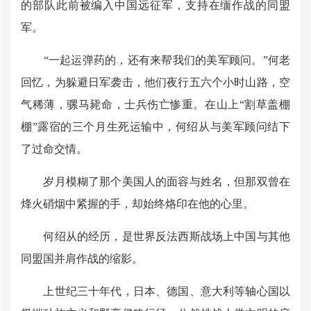
的部队此前被编入中国远征军，支持在缅作战的同盟
军。
“一起运弹药的，还有来帮我们的美军顾问。”何老
回忆，为躲避日军袭击，他们夜行五六个小时山路，空
气稀薄，骡马毙命，士兵伤亡惨重。在山上“割草盖棚
棚”露宿的三个月生死运输中，何绍从与美军顾问结下
了过命交情。
岁月模糊了那个美国人的面容与姓名，但那双曾在
烽火硝烟中紧握的手，却始终烙印在他的心里。
何绍从的经历，是世界反法西斯战场上中国与其他
同盟国并肩作战的缩影。
上世纪三十年代，日本、德国、意大利等轴心国以