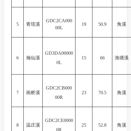
GDC2CA000
5
青瑶溪
19
50.9
角溪
00L
GD3DA00000
6
瀚仙溪
15
66
渔塘溪
0L
GDC2CB000
7
画桥溪
23
70.5
角溪
00R
GDC2CE0000
8
温庄溪
25
52.8
角溪
0R