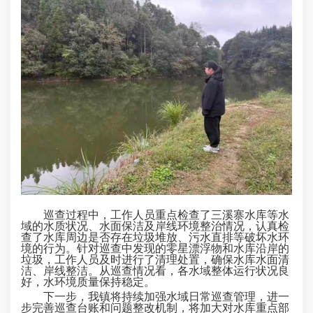
巡查过程中，工作人员重点检查了三溪寨水库等水
域的水质状况、水面保洁及岸线环境整治情况，认真检
查了水库周边是否存在垃圾堆放、污水直排等破坏水环
境的行为。针对巡查中发现的零星漂浮物和水库沿岸的
垃圾，工作人员及时进行了清理处置，确保水库水面清
洁、岸线整洁。从巡查情况看，各水域整体运行状况良
好，水环境质量保持稳定。
下一步，我镇将持续加强水域日常巡查管理，进一
步完善巡查台账和问题整改机制，将加大对水库重点部