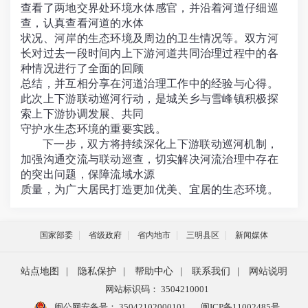
查看了两地交界处环境水体感官，并沿着河道仔细巡
查，认真查看河道的水体
状况、
河岸的生态环境及周边的卫生情况等。双方河
长对过去一段时间内上下游河道共同治理过程中的各
种情况进行了全面的回顾
总结，并
互相分享在河道治理工作中的经验与心得。
此次上下游联动巡河行动，是城关乡与雪峰镇积极探
索上下游协调发展、共同
守护水生态环境的重要实践。
下一步，双方将持续深化上下游联动巡河机制，
加强沟通交流与联动巡查，切实解决河流治理中存在
的突出问题，保障流域水源
质量，为广大居民打造更加优美、宜居的生态环境。
国家部委
省级政府
省内地市
三明县区
新闻媒体
站点地图
|
隐私保护
|
帮助中心
|
联系我们
|
网站说明
网站标识码： 3504210001
闽公网安备号：
35042102000101
闽ICP备11002485号