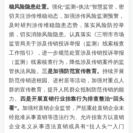
稳风险隐患处置。
强化“监测+执法”智慧监管，密
切关注涉传维稳动态，加强涉传风险监测预警，
及时研判涉传维稳隐患态势，落实风险防控举
措，切实消除风险隐患。认真落实《三明市市场
监管局关于涉及传销投诉举报（监测）线索核查
工作指引》，进一步规范处置涉及传销投诉举报
（监测）线索核查行为，降低涉及传销案件的监
管执法风险。
三是
加
强防范
宣传
教育。
持续开展
防范传销进校园、进村居等活动，加强对重点人
群的宣传教育，提升人民群众抵制防范传销的能
力。
四
是
开展
直销行业挂靠行为
排查整治“回头
看”。
加强对直销企业监管，严惩重处直销企业未
经批准从事直销等违法行为、允许挂靠方以直销
企业名义从事违法直销或具有“拉人头”“入门