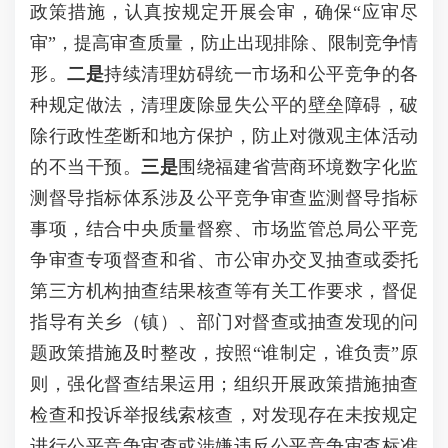
政策措施，认真按规定开展会审，确保“应审尽
审”，提高审查质量，防止出现排除、限制竞争情
形。
二是
持续清理妨碍统一市场和公平竞争的各
种规定做法，清理废除显失公平的壁垒障碍，破
除行政性垄断和地方保护，防止对微观主体活动
的不当干预。
三是
围绕福建省营商环境数字化监
测督导指标体系涉及公平竞争审查监测督导指标
事项，结合中央质量督察、市场监管总局公平竞
争审查专项督查和省、市公审办交叉抽查或委托
第三方机构抽查结果核查等有关工作要求，督促
指导有关乡（镇）、部门对督查或抽查发现的问
题政策措施及时整改，按照“谁制定，谁负责”原
则，强化督查结果运用；组织开展政策措施抽查
检查和投诉举报线索核查，对发现存在未按规定
进行公平竞争审查或涉嫌违反公平竞争审查标准