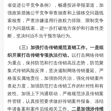
省促进公平竞争条例》，畅通投诉举报渠道，加
强政策措施公平竞争审查抽查和上级移交问题线
索核查，严查涉嫌滥用行政权力排除、限制竞争
行为问题线索，进一步打破地方保护和行政性垄
断，坚决纠治不当干预市场行为。
（三）加强打击传销规范直销工作。
一
是组
织开展打击传销专项执法行动
。
以打击网络传销
为重点，保持防范和打击传销高压态势，防范聚
集式传销风险反弹，坚决遏制网络传销蔓延。严
格落实属地责任，加强协同共治，强化传销案件
查处力度，加强防范打击传销工作的针对性和有
效性。加强上下沟通联动，严格规范涉及传销案
件管辖，认真按照要求做好传销案件报备、冻结
申请备案和案件后续相关工作。
二是
加强涉传维