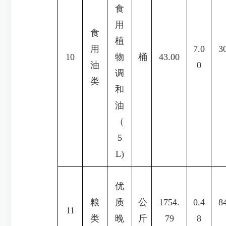
食
用
食
植
用
7.0
3
10
物
桶
43.00
油
0
调
类
和
油
（
5
L)
优
粮
质
公
1754.
0.4
8
11
类
晚
斤
79
8