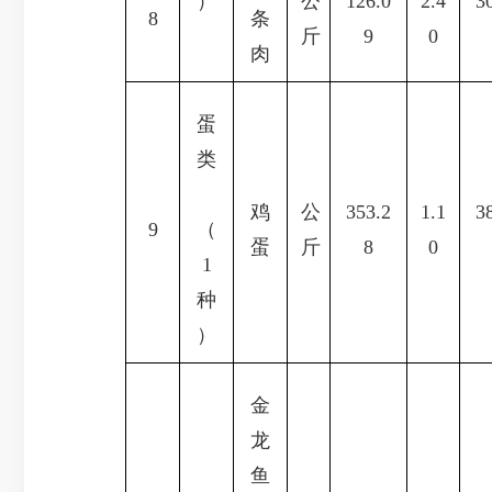
）
公
126.0
2.4
3
8
条
斤
9
0
肉
蛋
类
鸡
公
353.2
1.1
3
9
（
蛋
斤
8
0
1
种
）
金
龙
鱼