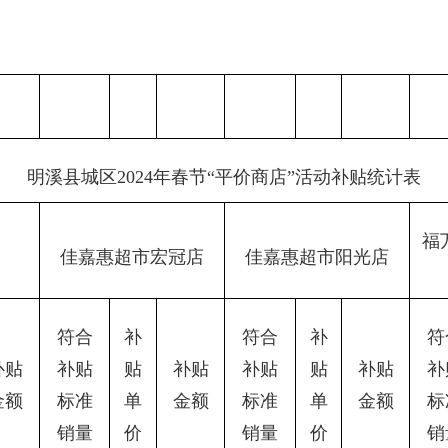
明溪县城区2024年春节“平价商店”活动补贴统计表
福
佳嘉惠超市宏冠店
佳嘉惠超市阳光店
符合
补
符合
补
符
补贴
补贴
贴
补贴
补贴
贴
补贴
补
金额
标准
单
金额
标准
单
金额
标
销量
价
销量
价
销