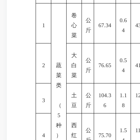
卷
公
0.6
1
心
67.34
4
斤
4
菜
大
公
0.5
2
蔬
白
76.65
4
斤
4
菜
菜
类
土
公
104.3
1.1
1
3
（
豆
斤
6
8
5
种
西
公
1.5
1
4
）
红
75.70