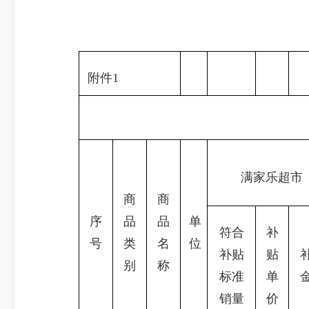
附件1
满家乐超市
商
商
序
品
品
单
符合
补
号
类
名
位
补贴
贴
别
称
标准
单
销量
价