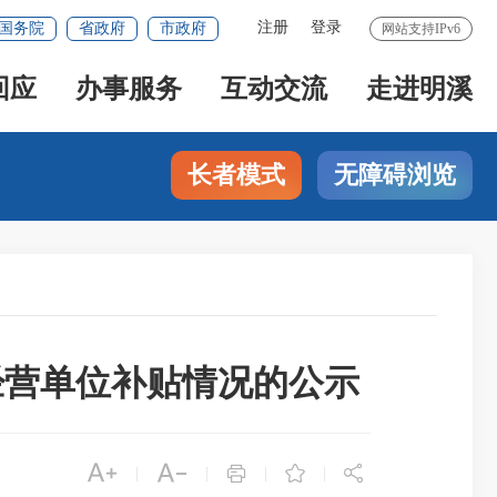
注册
登录
国务院
省政府
市政府
网站支持IPv6
回应
办事服务
互动交流
走进明溪
长者模式
无障碍浏览
 经营单位补贴情况的公示





|
|
|
|