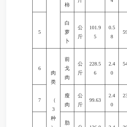
斤
4
柿
白
公
101.9
0.5
5
萝
5
斤
5
8
卜
前
公
228.5
2.4
5
6
戈
肉
斤
6
0
肉
类
瘦
公
2.4
2
7
（
99.63
肉
斤
0
3
种
肋