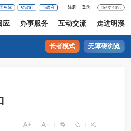
注册
登录
国务院
省政府
市政府
网站支持IPv6
回应
办事服务
互动交流
走进明溪
长者模式
无障碍浏览
口





|
|
|
|