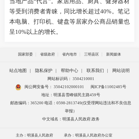
当地产品“代言”。家居用品、厨具、健身器材
等受到消费者青睐，同比增长超过40%。笔记
本电脑、打印机、键盘等居家办公商品销量也
呈10%以上的增长。
国家部委
省级政府
省内地市
三明县区
新闻媒体
站点地图
|
隐私保护
|
帮助中心
|
联系我们
|
网站说明
网站标识码： 3504210001
闽公网安备号：
35042102000101
闽ICP备11002485号
地址：明溪县雪峰镇民主路459号
邮政编码：365200 电话：0598-2813749(仅受理网站违法和不良信息
举报）
中文域名：明溪县人民政府.政务
主办：明溪县人民政府
承办：明溪县人民政府办公室