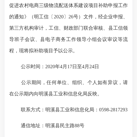
促进农村电商三级物流配送体系建设项目补助申报工作
的通知
》（
明工信〔2020〕26号
）文件
，经
企业申报、
第三方机构审计，
工信、财政部门联合审核
、
县工信领
导班子会议、县电子商务工作领导小组会议审议等流
程，
现将拟
补助项目
予以公示
。
公示时间：20
20
年
4
月
17
日至
4
月
24
日
公示期间，任何单位、组织、个人如有异议，请
在公示期内向
明溪
县工业和信息化局反映。
联系
方式
：
明溪
县工业和信息化局：0598-
2817293
通信地址：明溪县民主路88号