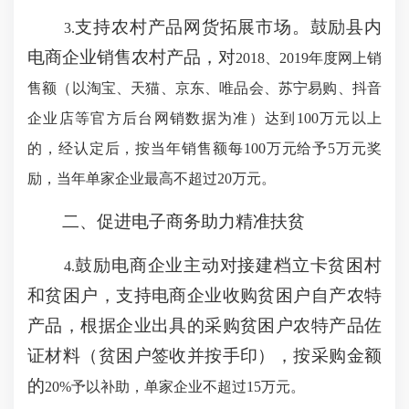
支持农村产品网货拓展市场。鼓励县内
3.
电商企业销售农村产品，对
2018、
2019
年度网上销
售额（以淘宝、天猫、京东、唯品会、苏宁易购、抖音
企业店等官方后台网销数据为准）达到
100
万元以上
的，经认定后，按当年销售额每
100
万元给予
5
万元奖
励，当年单家企业最高不超过
20
万元。
二、促进电子商务助力精准扶贫
鼓励电商企业主动对接建档立卡贫困村
4.
和贫困户，支持电商企业收购贫困户自产农特
产品，根据企业出具的采购贫困户农特产品佐
证材料（贫困户签收并按手印），按采购金额
的
20%予以补助，单家企业不超过
15
万元。