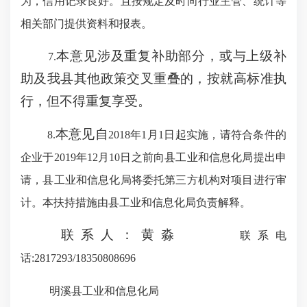
为，信用记录良好。且按规定及时向行业主管、统计等
相关部门提供资料和报表。
本意见涉及重复补助部分，或与上级补
7.
助及我县其他政策交叉重叠的，按就高标准执
行，但不得重复享受。
本意见自
8.
2018年
1
月
1
日起实施，请符合条件的
企业于
2019
年
12
月
10
日之前向县工业和信息化局提出申
请，县工业和信息化局将委托第三方机构对项目进行审
计。本扶持措施由县工业和信息化局负责解释。
联系人：黄淼
联系电
话
:2817293/18350808696
明溪县工业和信息化局