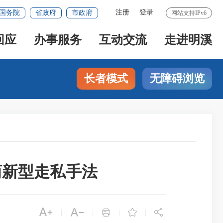
注册
登录
国务院
省政府
市政府
网站支持IPv6
回应
办事服务
互动交流
走进明溪
长者模式
无障碍浏览
商新型走私手法





|
|
|
|