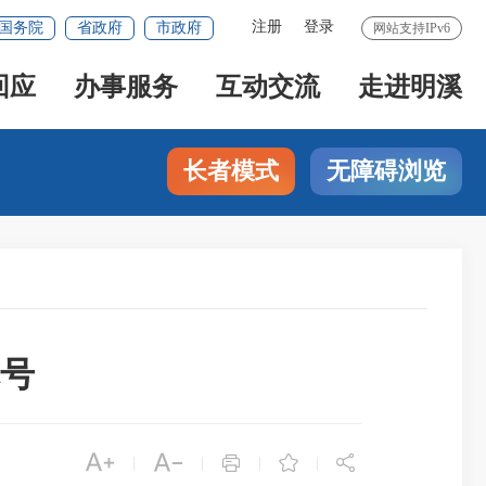
注册
登录
国务院
省政府
市政府
网站支持IPv6
回应
办事服务
互动交流
走进明溪
长者模式
无障碍浏览
称号





|
|
|
|