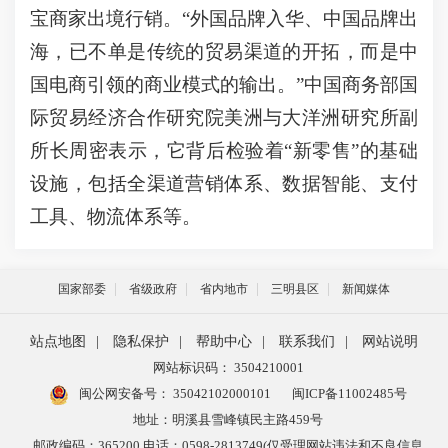
宝商家出境行销。“外国品牌入华、中国品牌出
海，已不单是传统的贸易渠道的开拓，而是中
国电商引领的商业模式的输出。”中国商务部国
际贸易经济合作研究院美洲与大洋洲研究所副
所长周密表示，它背后检验着“新零售”的基础
设施，包括全渠道营销体系、数据智能、支付
工具、物流体系等。
国家部委
省级政府
省内地市
三明县区
新闻媒体
站点地图
|
隐私保护
|
帮助中心
|
联系我们
|
网站说明
网站标识码： 3504210001
闽公网安备号：
35042102000101
闽ICP备11002485号
地址：明溪县雪峰镇民主路459号
邮政编码：365200 电话：0598-2813749(仅受理网站违法和不良信息