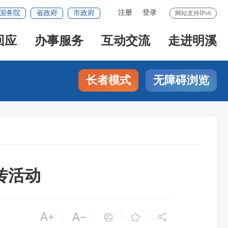
注册
登录
国务院
省政府
市政府
网站支持IPv6
回应
办事服务
互动交流
走进明溪
长者模式
无障碍浏览
传活动





|
|
|
|