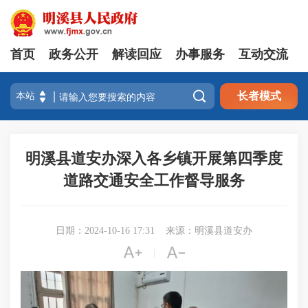
首页
政务公开
解读回应
办事服务
互动交流

长者模式
明溪县道安办深入各乡镇开展第四季度
道路交通安全工作督导服务
日期：2024-10-16 17:31
来源：明溪县道安办


|