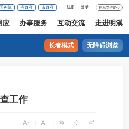
注册
登录
国务院
省政府
市政府
网站支持IPv6
回应
办事服务
互动交流
走进明溪
长者模式
无障碍浏览
查工作





|
|
|
|