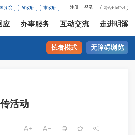
注册
登录
国务院
省政府
市政府
网站支持IPv6
回应
办事服务
互动交流
走进明溪
长者模式
无障碍浏览
传活动





|
|
|
|