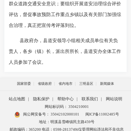
群众道路交通安全意识；要组织开展道安治理综合评价
评估，督促事故预防工作重点乡镇以及有关部门加强综
合治理，真正把宣传考评落到位。
县政府办，县道安领导小组相关成员单位有关负
责人，各乡（镇）长，派出所所长，县道安办全体工作
人员参加了会议。
国家部委
省级政府
省内地市
三明县区
新闻媒体
站点地图
|
隐私保护
|
帮助中心
|
联系我们
|
网站说明
网站标识码： 3504210001
闽公网安备号：
35042102000101
闽ICP备11002485号
地址：明溪县雪峰镇民主路459号
邮政编码：365200 电话：0598-2813749(仅受理网站违法和不良信息