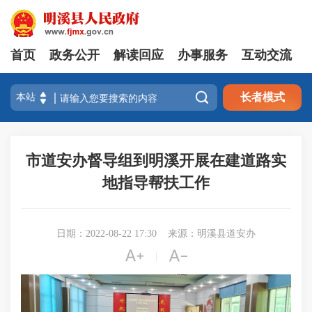
首页
政务公开
解读回应
办事服务
互动交流

长者模式
市道安办督导组到明溪开展在建道路实
地指导帮扶工作
日期：2022-08-22 17:30
来源：明溪县道安办


|