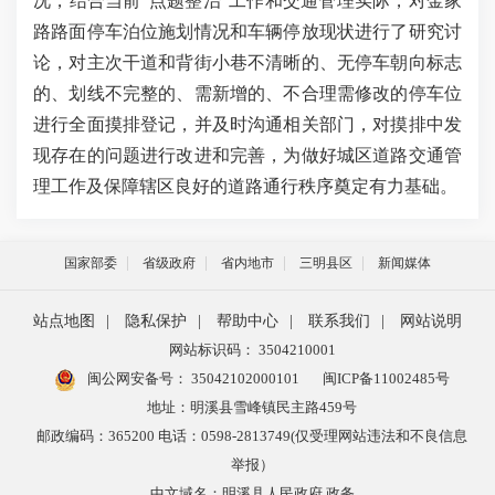
况，结合当前
“点题整治”工作和交通管理实际，对金家
路路面停车泊位施划情况和车辆停放现状进行了研究讨
论，对主次干道和背街小巷不清晰的、无停车朝向标志
的、划线不完整的、需新增的、不合理需修改的停车位
进行全面摸排登记，并及时沟通相关部门，对摸排中发
现存在的问题进行改进和完善，为做好城区道路交通管
理工作及保障辖区良好的道路通行秩序奠定有力基础。
国家部委
省级政府
省内地市
三明县区
新闻媒体
站点地图
|
隐私保护
|
帮助中心
|
联系我们
|
网站说明
网站标识码： 3504210001
闽公网安备号：
35042102000101
闽ICP备11002485号
地址：明溪县雪峰镇民主路459号
邮政编码：365200 电话：0598-2813749(仅受理网站违法和不良信息
举报）
中文域名：明溪县人民政府.政务