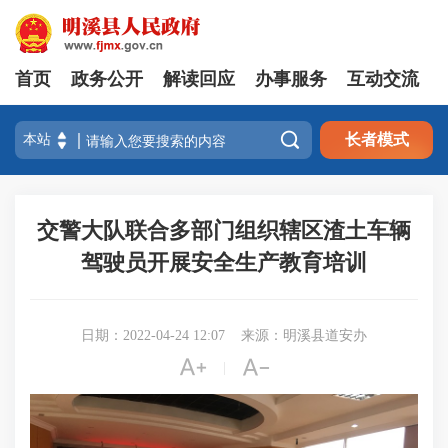
首页
政务公开
解读回应
办事服务
互动交流

长者模式
交警大队联合多部门组织辖区渣土车辆
驾驶员开展安全生产教育培训
日期：2022-04-24 12:07
来源：明溪县道安办


|