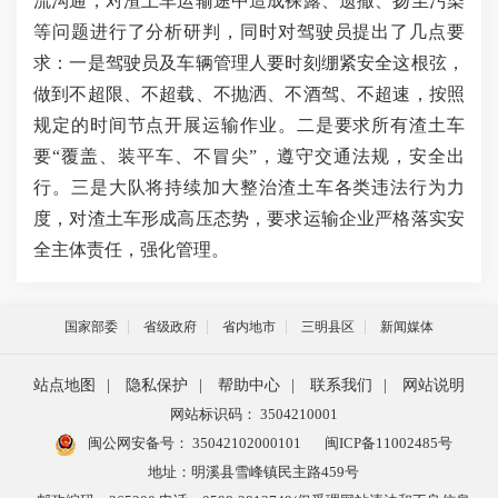
流沟通，对渣土车运输途中造成裸露、遗撒、扬尘污染
等问题进行了分析研判，同时对驾驶员提出了几点要
求：一是驾驶员及车辆管理人要时刻绷紧安全这根弦，
做到不超限、不超载、不抛洒、不酒驾、不超速，按照
规定的时间节点开展运输作业。二是要求所有渣土车
要
“覆盖、装平车、不冒尖”，遵守交通法规，安全出
行。三是大队将持续加大整治渣土车各类违法行为力
度，对渣土车形成高压态势，要求运输企业严格落实安
全主体责任，强化管理。
国家部委
省级政府
省内地市
三明县区
新闻媒体
站点地图
|
隐私保护
|
帮助中心
|
联系我们
|
网站说明
网站标识码： 3504210001
闽公网安备号：
35042102000101
闽ICP备11002485号
地址：明溪县雪峰镇民主路459号