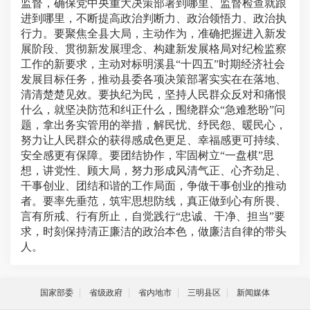
监督，确保党中央重大决策部署到哪里、监督检查就跟
进到哪里，不断提高政治判断力、政治领悟力、政治执
行力。
要聚焦全县大局，主动作为，准确把握进入新发
展阶段、贯彻新发展理念、构建新发展格局对纪检监察
工作的新要求，主动对标明溪县“十四五”时期经济社会
发展目标任务，推动县委各项决策部署实实在在落地、
清清楚楚见效。
要执纪为民，坚持人民群众反对和痛恨
什么，就坚决防范和纠正什么，围绕群众“急难愁盼”问
题，拿出务实管用的举措，解民忧、纾民怨、暖民心，
努力让人民群众的获得感成色更足、幸福感更可持续、
安全感更有保障。要团结协作，牢固树立“一盘棋”思
想，讲党性、顾大局，努力形成风清气正、心齐劲足、
干事创业、团结和谐的工作局面，争做干事创业的推动
者。
要率先垂范，筑牢思想防线，真正做到心有所畏、
言有所戒、行有所止，自觉践行“忠诚、干净、担当”要
求，时刻保持清正廉洁的政治本色，做廉洁自律的带头
人。
国家部委
省级政府
省内地市
三明县区
新闻媒体