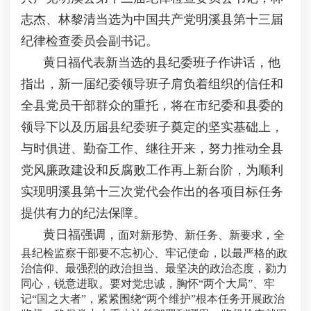
志杰、林黎清当选为中国共产党明溪县第十三届
纪律检查委员会副书记。
黄日福代表新当选的县纪委班子作讲话，他
指出，新一届纪委领导班子肩负着组织的信任和
全县党员干部群众的重托，将在市纪委和县委的
领导下以及历届县纪委班子奠定的坚实基础上，
与时俱进、勤奋工作、继往开来，努力推动全县
党风廉政建设和反腐败工作再上新台阶，为顺利
实现明溪县第十三次党代会作出的各项目标任务
提供有力的纪法保障。
黄日福强调，
面对新形势、新任务、新要求，全
县纪检监察干部要不忘初心、牢记使命，以最严格的政
治信仰、最强烈的政治担当、最坚决的政治态度，勠力
同心，锐意进取。
要对党忠诚，胸怀“两个大局”、牢
记“国之大者”，紧紧围绕“两个维护”根本任务开展政治