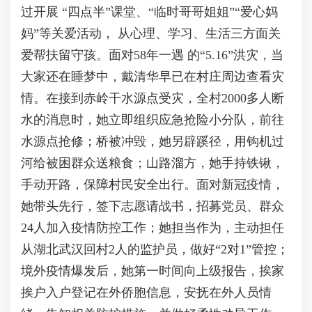
过开展 “四点半”课堂、“临时哥哥姐姐”“爱心妈
妈”等关爱活动， 从心理、学习、生活三方面关
爱帮扶留守孩。面对58年一遇 的“5.16”洪灾，当
大家还在睡梦中，戴清华早已在村庄周边查看灾
情。在接到赤岭干水源点受灾，全村2000多人断
水的消息时，她立即组织应急抢险小分队，前往
水源点抢修；桥被冲毁，她另辟蹊径，用钩机过
河给被困群众送粮食；山路溜方，她手持铁锹，
手动开路，保障村民安全出行。面对新冠疫情，
她带头先行，签下志愿请战书，招募党员、群众
24人加入疫情防控工作；她担当作为，主动担任
从湖北武汉回村2人的监护员，做好“2对1”管控；
境外疫情爆发后，她第一时间向上级报告，挨家
挨户入户登记在外侨胞信息，安抚在外人员情