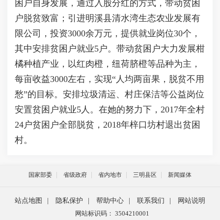
困户自身发展，通过入股分红的方式，带动贫困
户脱贫致富；引进明溪县清水湾生态农业发展有
限公司，投资3000余万元，提供就业岗位30个，
其中安排贫困户就业5户。带动贫困户大力发展柑
橘种植产业，以红肉橙，纽荷脐橙等品种为主，
每亩收益3000左右，实现“人均两亩果，脱贫不用
愁”的目标。安排垃圾清运、村庄保洁等公益岗位
安置贫困户就业5人。在她的努力下，2017年全村
24户贫困户全部脱贫，2018年梓口坊村退出贫困
村。
国家部委
省级政府
省内地市
三明县区
新闻媒体
站点地图
|
隐私保护
|
帮助中心
|
联系我们
|
网站说明
网站标识码： 3504210001