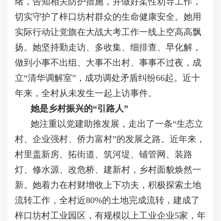
绪，告知相关防护措施，并做好柔性劝导工作，
切实守护了梓口坊村群众的生命健康安全。她用
实际行动让党旗在大战大考工作一线上空高高飘
扬。她坚持勤走访、多收集、细排查、早化解，
做到小事不出组、大事不出村、事事不过夜，成
立“清华调解室”，成功调处矛盾纠纷66起。近十
年来，全村从未发生一起上访事件。
她是乡村振兴的“引路人”
她注重以党建助推发展，走出了一条“生态立
村、企业强村、侨力富村”的发展之路。近年来，
村里盖新房、拓街道、筑河堤、铺管网、装路
灯、修水源、改危桥、建新村，乡村面貌焕然一
新。她着力在村财增收上下功夫，积极探索土地
流转工作，全村近80%的土地完成流转，建成了
梓口坊村工业园区，有规模以上工业企业5家，年