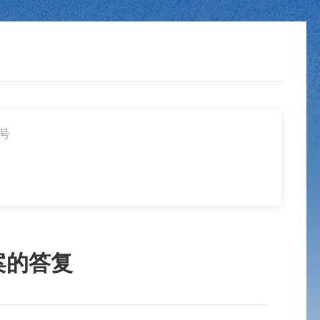
2号
案的答复