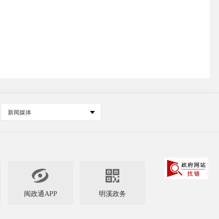
新闻媒体


闽政通APP
明溪政务