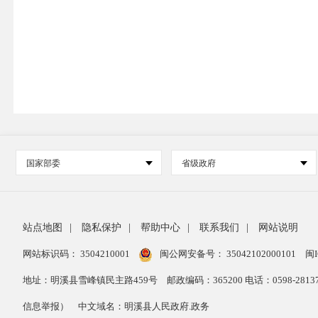
国家部委
省级政府
站点地图
|
隐私保护
|
帮助中心
|
联系我们
|
网站说明
网站标识码： 3504210001
闽公网安备号：
35042102000101
闽I
地址：明溪县雪峰镇民主路459号
邮政编码：365200 电话：0598-28
信息举报）
中文域名：明溪县人民政府.政务