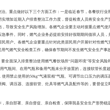
治。重点做好以下三个方面工作：一是临近春节，各餐饮行业
切实增加近期入户排查整治工作力度，督促检查人员将安全生产
岗，导致安全生产风险增加。各燃气企业要主动对接重点燃气使
应急事件。同时，燃气企业务必提前安排好假期期间值班人员，
居民用户。各燃气企业要重点针对此类居民用户开展针对性燃气
民用气燃气安全检查工作，确保春节期间不发生燃气安全生产事
要全面深入排查整治使用燃气餐饮场所“问题环境”等安全风险
置专用气瓶间、在用气瓶和备用气瓶未分开放置的，连接软管长度超
使用禁止使用的50kg“气液双相”气瓶、可调节出口压力的调
断阀、调压器、连接软管、灶具等燃气具及配件等的，要督促立
，亲自部署、亲自督促、亲自检查，保障我县安全生产形势稳