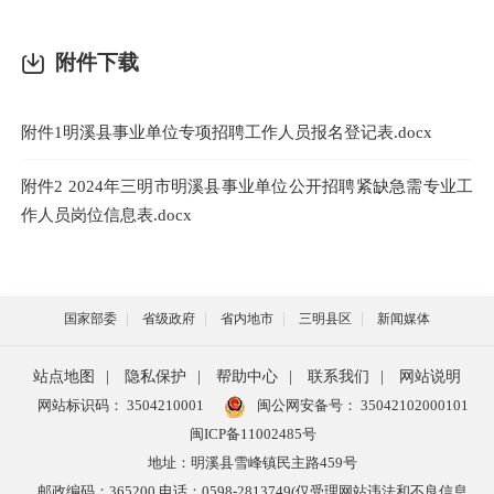
附件下载
附件1明溪县事业单位专项招聘工作人员报名登记表.docx
附件2 2024年三明市明溪县事业单位公开招聘紧缺急需专业工
作人员岗位信息表.docx
国家部委
省级政府
省内地市
三明县区
新闻媒体
站点地图
|
隐私保护
|
帮助中心
|
联系我们
|
网站说明
网站标识码： 3504210001
闽公网安备号：
35042102000101
闽ICP备11002485号
地址：明溪县雪峰镇民主路459号
邮政编码：365200 电话：0598-2813749(仅受理网站违法和不良信息