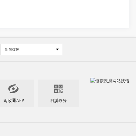
新闻媒体


闽政通APP
明溪政务