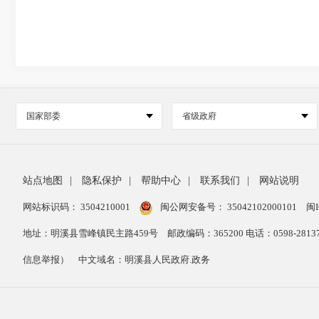
国家部委
省级政府
站点地图
|
隐私保护
|
帮助中心
|
联系我们
|
网站说明
网站标识码： 3504210001
闽公网安备号：
35042102000101
闽I
地址：明溪县雪峰镇民主路459号
邮政编码：365200 电话：0598-28
信息举报）
中文域名：明溪县人民政府.政务