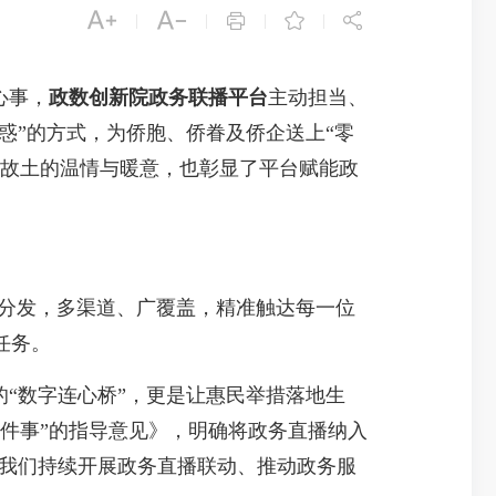





|
|
|
|
心事，
政数创新院政务联播平台
主动担当、
惑”的方式，为侨胞、侨眷及侨企送上“零
自故土的温情与暖意，也彰显了平台赋能政
域分发，多渠道、广覆盖，精准触达每一位
任务。
“数字连心桥”，更是让惠民举措落地生
件事”的指导意见》，明确将政务直播纳入
为我们持续开展政务直播联动、推动政务服