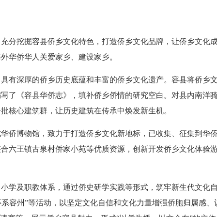
分挖掘容县侨乡文化特色，打造侨乡文化品牌，让侨乡文化成
海外华侨华人关爱家乡、建设家乡。
有深厚的侨乡历史底蕴和丰富的侨乡文化遗产。容县将侨乡文
编写了《容县华侨志》，填补侨乡侨情的研究空白。对县内南洋
一批核心建筑群，让历史建筑在传承中焕发新生机。
华侨博物馆，致力于打造侨乡文化新地标，已收集、征集到华侨
整合六王镇古泉村侨家小苑等优质资源，创新开发侨乡文化体验
学及职教体系，通过侨史研学实践等形式，筑牢新生代文化自
国情怀系容州”等活动，以坚定文化自信和文化力量增强侨胞归属感