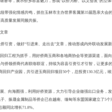
邀请赛等，展示侨乡容县魅力，形成“以侨为桥、以文会友”的立
带强化情感共鸣，抓住玉林市主办世界客属第35届恳亲大会的
与高质量发展同频共振。
文章
引资，做好“引进来、走出去”文章，推动形成内外联动发展新
回归工程为抓手，用好侨商玉商和各地商协会等资源渠道，面向
强与侨领侨商代表联络联谊，持续为容县引资引才引智，让更多
回归产业园，共引进玉商回归项目50个，总投资130.3亿元，竣
展、向海图强，利用好侨资源，大力引导企业做强出口业务，发
子、振晟金属制品等侨企已在越南、缅甸等东盟国家建立了5个
额同比增长71.8%。