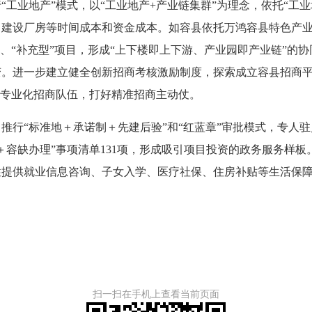
业地产”模式，以“工业地产+产业链集群”为理念，依托“工业
、建设厂房等时间成本和资金成本。如容县依托万鸿容县特色产
业、“补充型”项目，形成“上下楼即上下游、产业园即产业链”的
变。进一步建立健全创新招商考核激励制度，探索成立容县招商
质专业化招商队伍，打好精准招商主动仗。
行“标准地＋承诺制＋先建后验”和“红蓝章”审批模式，专人驻
＋容缺办理”事项清单131项，形成吸引项目投资的政务服务样
性提供就业信息咨询、子女入学、医疗社保、住房补贴等生活保
扫一扫在手机上查看当前页面