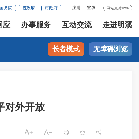
注册
登录
国务院
省政府
市政府
网站支持IPv6
回应
办事服务
互动交流
走进明溪
长者模式
无障碍浏览
平对外开放





|
|
|
|