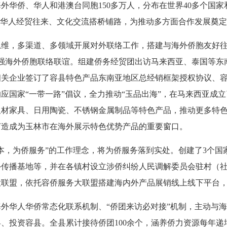
侨、华人和港澳台同胞150多万人，分布在世界40多个国家和
侨华人经贸往来、文化交流搭桥铺路，为推动多方面合作发展奠
，多渠道、多领域开展对外联络工作，搭建与海外侨胞友好往
强海外侨胞联络联谊。组建侨务经贸团出访马来西亚、泰国等东
相关企业签订了容县特色产品东南亚地区总经销框架授权协议、
响应国家“一带一路”倡议，全力推动“玉品出海”，在马来西亚
板材家具、日用陶瓷、不锈钢金属制品等特色产品，推动更多特
打造成为玉林市在海外展示特色优势产品的重要窗口。
为侨服务”的工作理念，将为侨服务落到实处。创建了3个国家
海外传播基地等，并在各镇村设立涉侨纠纷人民调解委员会驻村（
联盟，依托容侨服务大联盟搭建海内外产品展销线上线下平台，累
华人华侨常态化联系机制、“侨团来访必对接”机制，主动与海
、投资容县。全县累计接待侨团100余个，涵养侨力资源每年递增